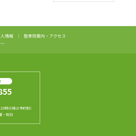
求人情報
整骨院案内・アクセス
シー
せ
855
（20時以降は予約制）
日曜・祝日