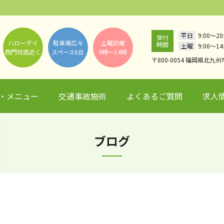
平日
9:00～
受付
ハローデイ
駐車場広々
土曜診療
時間
土曜
9:00～14
西門司店近く
スペース6台
9時～14時
〒800-0054 福岡県北九州
・メニュー
交通事故施術
よくあるご質問
求人
ブログ